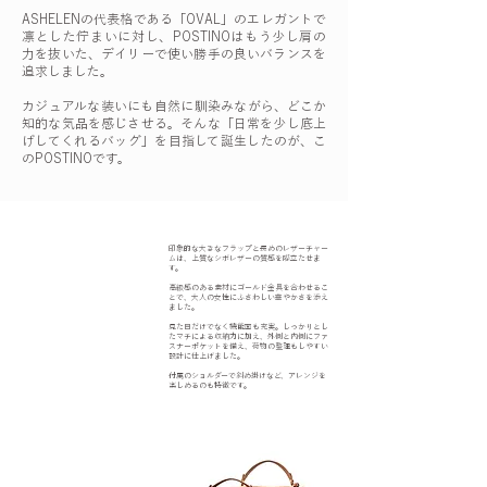
ASHELENの代表格である「OVAL」のエレガントで
凛とした佇まいに対し、POSTINOはもう少し肩の
力を抜いた、デイリーで使い勝手の良いバランスを
追求しました。
カジュアルな装いにも自然に馴染みながら、どこか
知的な気品を感じさせる。そんな「日常を少し底上
げしてくれるバッグ」を目指して誕生したのが、こ
のPOSTINOです。
印象的な大きなフラップと長めのレザーチャー
ムは、上質なシボレザーの質感を際立たせま
す。
高級感のある素材にゴールド金具を合わせるこ
とで、大人の女性にふさわしい華やかさを添え
ました。
見た目だけでなく機能面も充実。しっかりとし
たマチによる収納力に加え、外側と内側にファ
スナーポケットを備え、荷物の整理もしやすい
設計に仕上げました。
​付属のショルダーで斜め掛けなど、アレンジを
楽しめるのも特徴です。