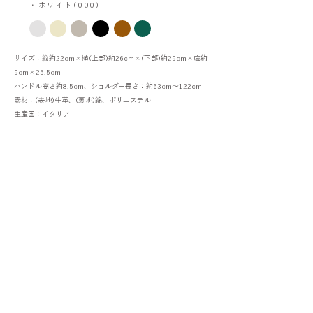
・ホワイト(000)
サイズ：縦約22cm×横(上部)約26cm×(下部)約29cm×底約
9cm×25.5
cm
ハンドル高さ約8.5cm、ショルダー長さ：約63cm～122cm
素材：(表地)牛革、(裏地)綿、ポリエステル
生産国：イタリア