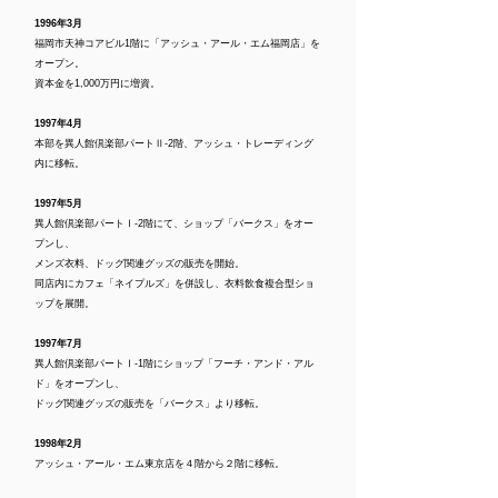
1996年3月
福岡市天神コアビル1階に「アッシュ・アール・エム福岡店」を
オープン。
資本金を1,000万円に増資。
1997年4月
本部を異人館倶楽部パートⅡ-2階、アッシュ・トレーディング
内に移転。
1997年5月
異人館倶楽部パートⅠ-2階にて、ショップ「バークス」をオー
プンし、
メンズ衣料、ドッグ関連グッズの販売を開始。
同店内にカフェ「ネイプルズ」を併設し、衣料飲食複合型ショ
ップを展開。
1997年7月
異人館倶楽部パートⅠ-1階にショップ「フーチ・アンド・アル
ド」をオープンし、
ドッグ関連グッズの販売を「バークス」より移転。
1998年2月
アッシュ・アール・エム東京店を４階から２階に移転。