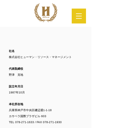
社名
株式会社ヒューマン・リソース・マネージメント
代表取締役
野津 克地
設立年月日
1987年10月
本社所在地
兵庫県神戸市中央区磯辺通1-1-18
カサベラ国際プラザビル 603
TEL
078-271-1633
/ FAX
078-271-1930