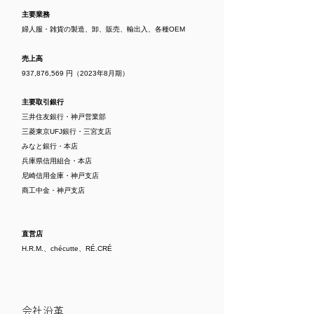
主要業務
婦人服・雑貨の製造、卸、販売、輸出入、各種OEM
売上高
937,876,569 円（2023年8月期）
主要取引銀行
三井住友銀行・神戸営業部
三菱東京UFJ銀行・三宮支店
みなと銀行・本店
兵庫県信用組合・本店
尼崎信用金庫・神戸支店
商工中金・神戸支店
直営店
H.R.M.、chécutte、RÉ.CRÉ
​会社沿革