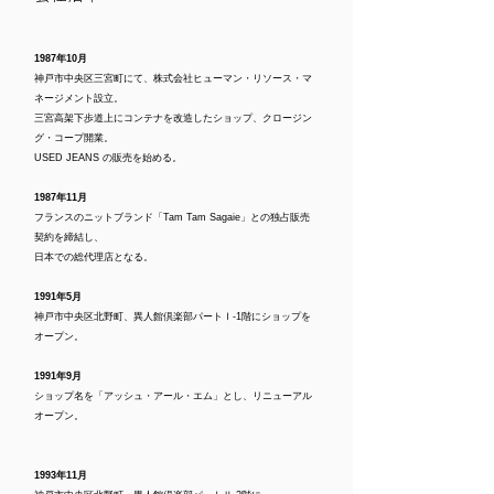
1987年10月
神戸市中央区三宮町にて、株式会社ヒューマン・リソース・マ
ネージメント設立。
三宮高架下歩道上にコンテナを改造したショップ、クロージン
グ・コープ開業。
USED JEANS の販売を始める。
1987年11月
フランスのニットブランド「Tam Tam Sagaie」との独占販売
契約を締結し、
日本での総代理店となる。
1991年5月
神戸市中央区北野町、異人館倶楽部パートⅠ-1階にショップを
オープン。
1991年9月
ショップ名を「アッシュ・アール・エム」とし、リニューアル
オープン。
1993年11月