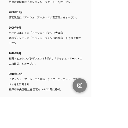
芦屋市大桝町に「エンジェル・ラグーン」をオープン。
2008年11月
西宮阪急に「アッシュ・アール・エム西宮店」をオープン。
2009年9月
ハービスエントに「アッシュ・プチソワ大阪店」、
西神プレンティに「アッシュ・プチソワ西神店」をそれぞれオ
ープン。
2010年8月
梅田・ヒルトンプラザウエストB1階に 「アッシュ・アール・エ
ム梅田店」をオープン。
2010年12月
「アッシュ・アール・エム本店」と「フーチ・アンド・アル
ド」を北野町より
神戸市中央区磯上通 三宮インテス1階に移転。
2013年4月
千里中央・オトカリテに「チェキュット千里店」をオープン。
2014年1月
東京広尾に飲食店「あんかけや」をオープン。