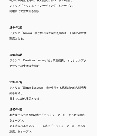
神戸市中央区北野町、異人館倶楽部パートⅡ-2階に
ショップ「アッシュ・トレーディング」をオープン。
同場所にて営業部を開設。
1994年2月
イタリア「Nuvola」社と独占販売契約を締結し、日本での総代
理店となる。
1994年4月
フランス「Creations Jamira」社と業務提携、 オリジナルアク
セサリーの生産販売開始。
1994年7月
アメリカ「Simon Sassoon」社が生産する腕時計の独占販売契
約を締結し、
日本での総代理店となる。
1995年4月
名古屋パルコ店西館2階に「アッシュ・アール・エム名古屋店」
をオープン。
東京渋谷パルコ店パートⅠ-4階に「アッシュ・アール・エム東
京店」をオープン。