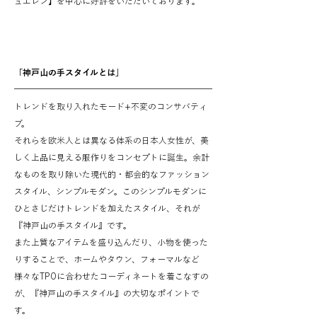
ュエレン】を中心に好評をいただいております。
「神戸山の手スタイルとは」
トレンドを取り入れたモード+不変のコンサバティ
ブ。
それらを欧米人とは異なる体系の日本人女性が、美
しく上品に見える服作りをコンセプトに誕生。余計
なものを取り除いた現代的・都会的なファッション
スタイル、シンプルモダン。このシンプルモダンに
ひとさじだけトレンドを加えたスタイル、それが
『神戸山の手スタイル』です。
また上質なアイテムを盛り込んだり、小物を使った
りすることで、ホームやタウン、フォーマルなど
様々なTPOに合わせたコーディネートを着こなすの
が、『神戸山の手スタイル』の大切なポイントで
す。