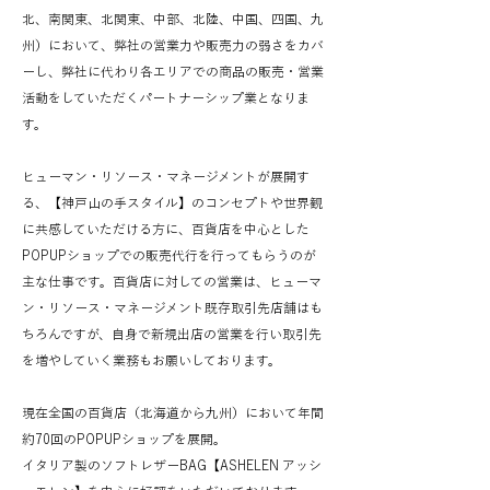
北、南関東、北関東、中部、北陸、中国、四国、九
州）において、弊社の営業力や販売力の弱さをカバ
ーし、弊社に代わり各エリアでの商品の販売・営業
活動をしていただくパートナーシップ業となりま
す。
ヒューマン・リソース・マネージメントが展開す
る、【神戸山の手スタイル】のコンセプトや世界観
に共感していただける方に、百貨店を中心とした
POPUPショップでの販売代行を行ってもらうのが
主な仕事です。百貨店に対しての営業は、ヒューマ
ン・リソース・マネージメント既存取引先店舗はも
ちろんですが、自身で新規出店の営業を行い取引先
を増やしていく業務もお願いしております。
現在全国の百貨店（北海道から九州）において年間
約70回のPOPUPショップを展開。
イタリア製のソフトレザーBAG【ASHELEN アッシ