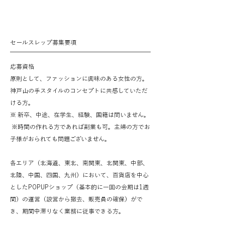
セールスレップ募集要項
応募資格
原則として、ファッションに興味のある女性の方。
神戸山の手スタイルのコンセプトに共感していただ
ける方。
※ 新卒、中途、在学生、経験、国籍は問いません。
※時間の作れる方であれば副業も可。主婦の方でお
子様がおられても問題ございません。
各エリア（北海道、東北、南関東、北関東、中部、
北陸、中国、四国、九州）において、百貨店を中心
としたPOPUPショップ（基本的に一回の会期は1週
間）の運営（設営から撤去、販売員の確保）がで
き、期間中滞りなく業務に従事できる方。