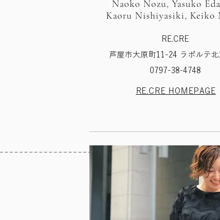
Naoko Nozu, Yasuko Ed
Kaoru Nishiyasiki, Keiko
RE.CRE
芦屋市大原町11-24 ラポルテ北
​0797-38-4748
​RE.CRE HOMEPAGE