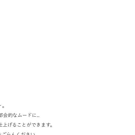
ト。
的なムードに...
仕上げることができます。
をごらんください。