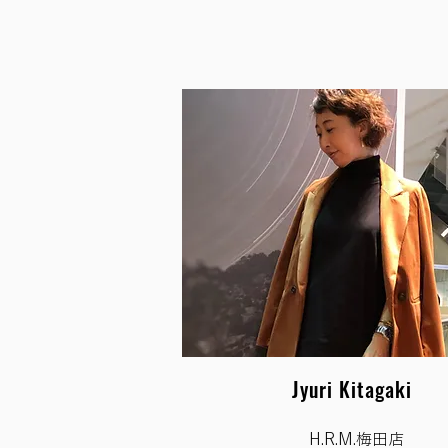
​Jyuri Kitagaki
H.R.M.梅田店